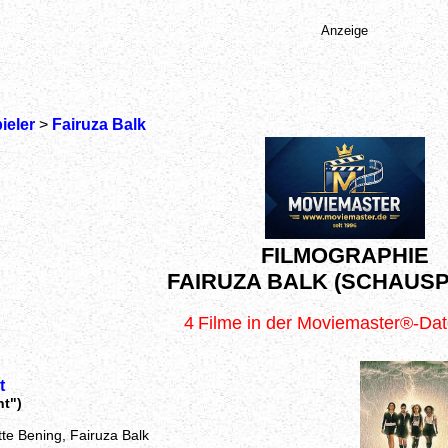
Anzeige
ieler
>
Fairuza Balk
FILMOGRAPHIE
FAIRUZA BALK (SCHAUSP
4
Filme in der Moviemaster®-Da
t
nt")
tte Bening, Fairuza Balk