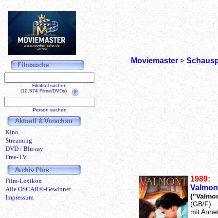
Moviemaster
>
Schausp
Filmtitel suchen
(10.574 Filme/DVDs)
Person suchen
Kino
Streaming
DVD / Blu-ray
Free-TV
1989:
Film-Lexikon
Valmon
Alle OSCAR®-Gewinner
("Valmo
Impressum
(GB/F)
mit Anne