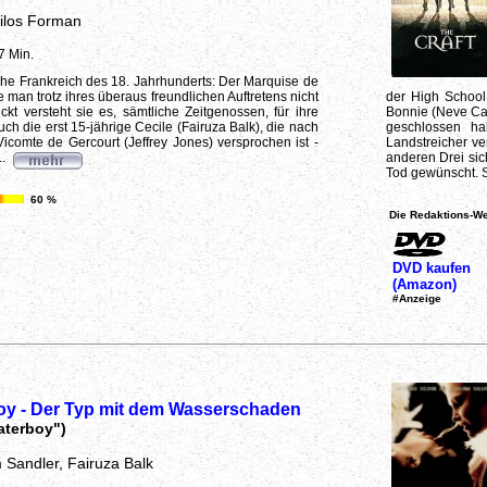
ilos Forman
7 Min.
che Frankreich des 18. Jahrhunderts: Der Marquise de
e man trotz ihres überaus freundlichen Auftretens nicht
der High School 
t versteht sie es, sämtliche Zeitgenossen, für ihre
Bonnie (Neve Cam
h die erst 15-jährige Cecile (Fairuza Balk), die nach
geschlossen ha
icomte de Gercourt (Jeffrey Jones) versprochen ist -
Landstreicher ve
..
anderen Drei sic
Tod gewünscht. S
60 %
Die Redaktions-We
DVD kaufen
(Amazon)
#Anzeige
oy - Der Typ mit dem Wasserschaden
aterboy")
 Sandler, Fairuza Balk