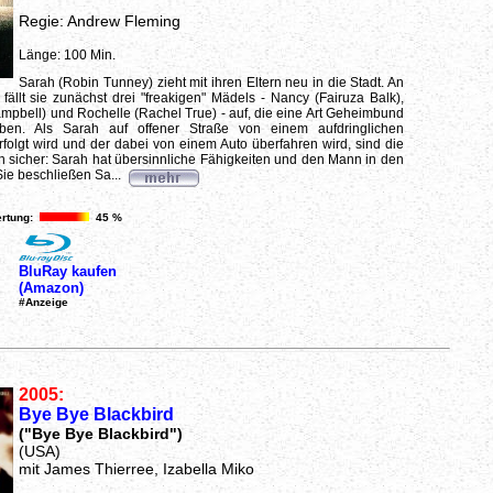
Regie: Andrew Fleming
Länge: 100 Min.
Sarah (Robin Tunney) zieht mit ihren Eltern neu in die Stadt. An
fällt sie zunächst drei "freakigen" Mädels - Nancy (Fairuza Balk),
pbell) und Rochelle (Rachel True) - auf, die eine Art Geheimbund
ben. Als Sarah auf offener Straße von einem aufdringlichen
rfolgt wird und der dabei von einem Auto überfahren wird, sind die
h sicher: Sarah hat übersinnliche Fähigkeiten und den Mann in den
ie beschließen Sa...
rtung:
45 %
BluRay kaufen
(Amazon)
#Anzeige
2005:
Bye Bye Blackbird
("Bye Bye Blackbird")
(USA)
mit James Thierree, Izabella Miko