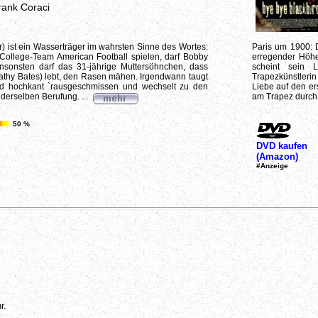
rank Coraci
 ist ein Wasserträger im wahrsten Sinne des Wortes:
Paris um 1900: D
 College-Team American Football spielen, darf Bobby
erregender Höhe 
nsonsten darf das 31-jährige Muttersöhnchen, dass
scheint sein 
athy Bates) lebt, den Rasen mähen. Irgendwann taugt
Trapezkünstlerin
ird hochkant `rausgeschmissen und wechselt zu den
Liebe auf den ers
 derselben Berufung. ...
am Trapez durch 
50 %
DVD kaufen
(Amazon)
#Anzeige
r.