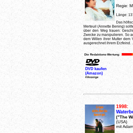
Regie: M
Länge: 13
Das höfis
Merteuil (Annette Bening) sollt
über den Weg trauen: Geschick
Zwecke zu manipulieren. So auc
dem Willen ihrer Mutter dem V
ausgerechnet ihrem Erzfeind. .
Die Redaktions-Wertung:
DVD kaufen
(Amazon)
#Anzeige
1998:
Waterb
("The W
(USA)
mit Adam