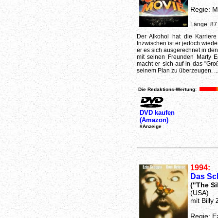
Regie: M
Länge: 87
Der Alkohol hat die Karriere
Inzwischen ist er jedoch wied
er es sich ausgerechnet in de
mit seinen Freunden Marty 
macht er sich auf in das "Gro
seinem Plan zu überzeugen. ..
Die Redaktions-Wertung:
DVD kaufen
(Amazon)
#Anzeige
1994:
Das Sc
("The S
(USA)
mit Bill
Regie: E