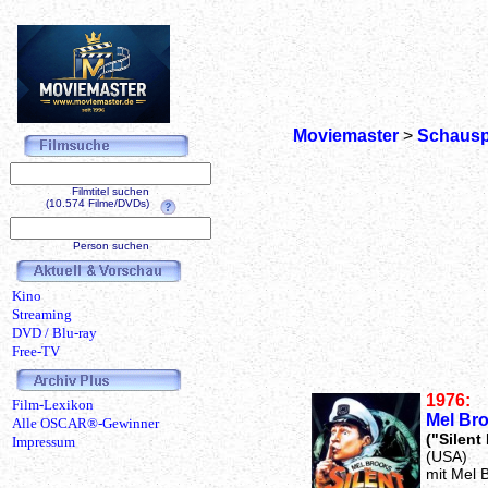
Moviemaster
>
Schausp
Filmtitel suchen
(10.574 Filme/DVDs)
Person suchen
Kino
Streaming
DVD / Blu-ray
Free-TV
1976:
Film-Lexikon
Mel Bro
Alle OSCAR®-Gewinner
("Silent
Impressum
(USA)
mit Mel 