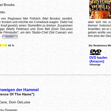
el Brooks
 Min.
 von Regisseur Mel Fröhlich (Mel Brooks) zerstört.
er trocken und möchte ein Comeback wagen. Dafür hat
aber sich nie zu
n Kopf gesetzt, einen Stummfilm zu drehen. Zusammen
kleinen historis
Eggs (Marty Feldman) und Dom Bell (Dom DeLuise)
Israeliten, wo er
ße Filmstudio", um den Studio-Chef (Sid Caesar) von
geben wollte und
.
ihm eine der Gese
65 %
Die Redaktions-We
DVD kaufen
(Amazon)
#Anzeige
hweigen der Hammel
ilence Of The Hams")
y Zane, Dom DeLuise
zio Greggio