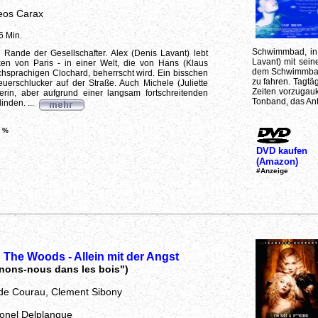
eos Carax
6 Min.
Schwimmbad, in d
Rande der Gesellschafter. Alex (Denis Lavant) lebt
Lavant) mit sein
en von Paris - in einer Welt, die von Hans (Klaus
dem Schwimmbad 
hsprachigen Clochard, beherrscht wird. Ein bisschen
zu fahren. Tagtä
euerschlucker auf der Straße. Auch Michele (Juliette
Zeiten vorzugau
lerin, aber aufgrund einer langsam fortschreitenden
Tonband, das Ant
inden. ...
 %
DVD kaufen
(Amazon)
#Anzeige
 The Woods - Allein mit der Angst
nons-nous dans les bois")
ilde Courau, Clement Sibony
ionel Delplanque