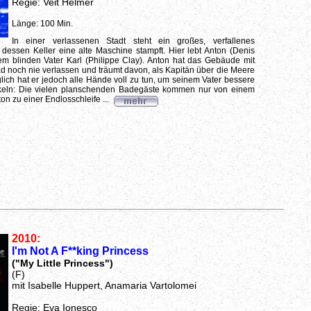
Regie: Veit Helmer
Länge: 100 Min.
In einer verlassenen Stadt steht ein großes, verfallenes
essen Keller eine alte Maschine stampft. Hier lebt Anton (Denis
em blinden Vater Karl (Philippe Clay). Anton hat das Gebäude mit
noch nie verlassen und träumt davon, als Kapitän über die Meere
glich hat er jedoch alle Hände voll zu tun, um seinem Vater bessere
keln: Die vielen planschenden Badegäste kommen nur von einem
on zu einer Endlosschleife ...
2010:
I'm Not A F**king Princess
("My Little Princess")
(F)
mit Isabelle Huppert, Anamaria Vartolomei
Regie: Eva Ionesco