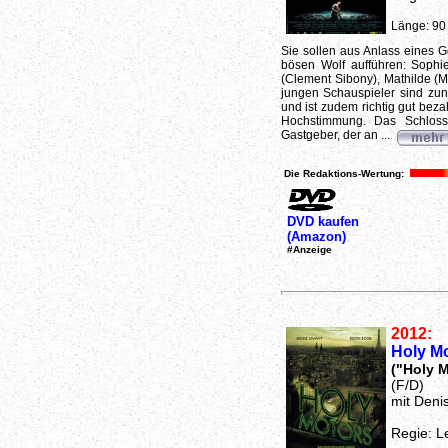
Länge: 90
Sie sollen aus Anlass eines
bösen Wolf aufführen: Sophie
(Clement Sibony), Mathilde (M
jungen Schauspieler sind zunä
und ist zudem richtig gut beza
Hochstimmung. Das Schloss 
Gastgeber, der an ...
Die Redaktions-Wertung:
DVD kaufen
(Amazon)
#Anzeige
2012:
Holy M
("Holy M
(F/D)
mit Deni
Regie: L