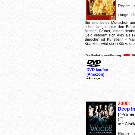
Regie: L
Länge: 12
Sie sind beide Menschen am 
schon lange unter den Brück
Michael Grüber), einem deutsc
Geld verdient sich Alex als F
Binoche) ist Künstlerin - Ma
Krankheit wird sie in Kürze erbl
Die Redaktions-Wertung:
20
DVD kaufen
(Amazon)
#Anzeige
2000:
Deep In
("Prome
(F)
mit Clot
Regie: L