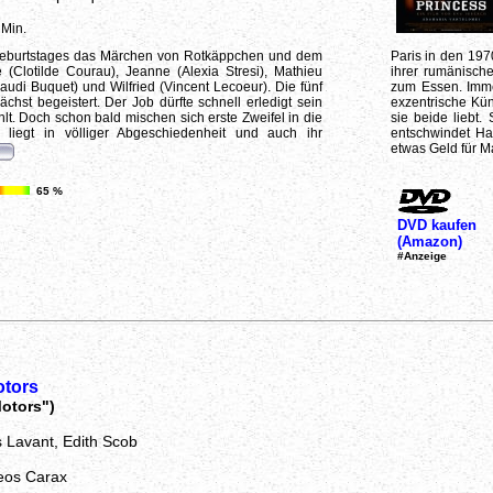
 Min.
 Geburtstages das Märchen von Rotkäppchen und dem
Paris in den 197
 (Clotilde Courau), Jeanne (Alexia Stresi), Mathieu
ihrer rumänisch
audi Buquet) und Wilfried (Vincent Lecoeur). Die fünf
zum Essen. Imme
chst begeistert. Der Job dürfte schnell erledigt sein
exzentrische Kün
hlt. Doch schon bald mischen sich erste Zweifel in die
sie beide liebt.
liegt in völliger Abgeschiedenheit und auch ihr
entschwindet Ha
etwas Geld für M
65 %
DVD kaufen
(Amazon)
#Anzeige
otors
otors")
s Lavant, Edith Scob
eos Carax