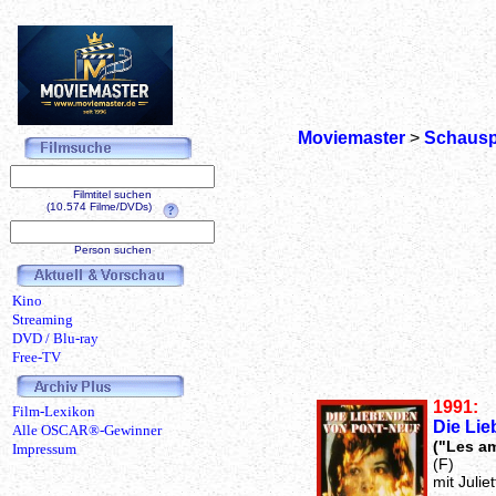
Moviemaster
>
Schausp
Filmtitel suchen
(10.574 Filme/DVDs)
Person suchen
Kino
Streaming
DVD / Blu-ray
Free-TV
1991:
Film-Lexikon
Die Li
Alle OSCAR®-Gewinner
("Les a
Impressum
(F)
mit Julie