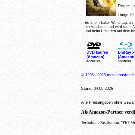
Regie: L
Länge: 93
Es ist ein kalter Wintertag,
ein Halsband und wird schließl
und beim Umladen auf dem kle
DVD kaufen
BluRay k
(Amazon)
(Amazon
#Anzeige
#Anzeige
© 1996 - 2026 moviemaster.de
Stand: 04.08.2026
Alle Preisangaben ohne Gewäh
Als Amazon-Partner verdie
Technische Realisation: "PHP Mo