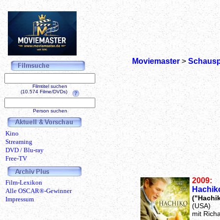
Moviemaster
>
Schausp
Filmtitel suchen
(10.574 Filme/DVDs)
Person suchen
Kino
Streaming
DVD / Blu-ray
Free-TV
2009:
Film-Lexikon
Hachik
Alle OSCAR®-Gewinner
("Hachik
Impressum
(USA)
mit Rich