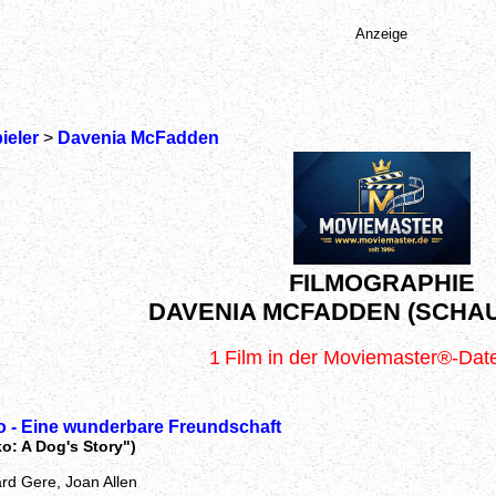
Anzeige
ieler
>
Davenia McFadden
FILMOGRAPHIE
DAVENIA MCFADDEN (SCHAU
1
Film in der Moviemaster®-Da
o - Eine wunderbare Freundschaft
o: A Dog's Story")
ard Gere, Joan Allen