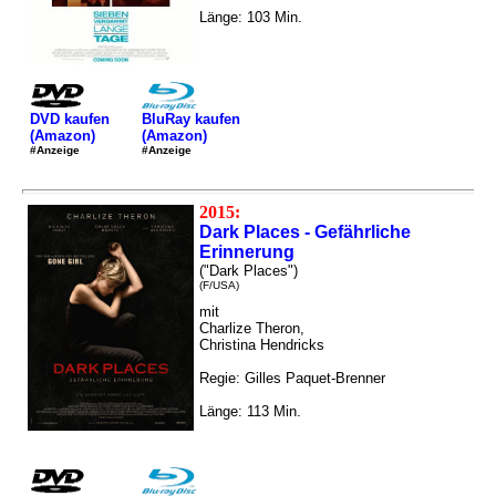
Länge: 103 Min.
DVD kaufen
BluRay kaufen
(Amazon)
(Amazon)
#Anzeige
#Anzeige
2015:
Dark Places - Gefährliche
Erinnerung
("Dark Places")
(F/USA)
mit
Charlize Theron,
Christina Hendricks
Regie: Gilles Paquet-Brenner
Länge: 113 Min.