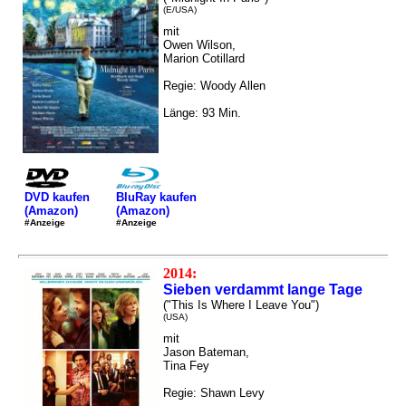
(E/USA)
mit
Owen Wilson,
Marion Cotillard
Regie: Woody Allen
Länge: 93 Min.
DVD kaufen
BluRay kaufen
(Amazon)
(Amazon)
#Anzeige
#Anzeige
2014:
Sieben verdammt lange Tage
("This Is Where I Leave You")
(USA)
mit
Jason Bateman,
Tina Fey
Regie: Shawn Levy