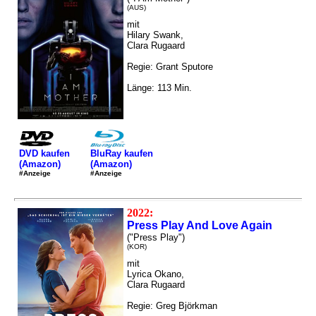
(AUS)
mit
Hilary Swank,
Clara Rugaard
Regie: Grant Sputore
Länge: 113 Min.
DVD kaufen
BluRay kaufen
(Amazon)
(Amazon)
#Anzeige
#Anzeige
2022:
Press Play And Love Again
("Press Play")
(KOR)
mit
Lyrica Okano,
Clara Rugaard
Regie: Greg Björkman