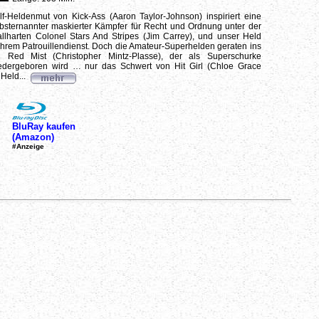
lf-Heldenmut von Kick-Ass (Aaron Taylor-Johnson) inspiriert eine
bsternannter maskierter Kämpfer für Recht und Ordnung unter der
llharten Colonel Stars And Stripes (Jim Carrey), und unser Held
f ihrem Patrouillendienst. Doch die Amateur-Superhelden geraten ins
 Red Mist (Christopher Mintz-Plasse), der als Superschurke
edergeboren wird … nur das Schwert von Hit Girl (Chloe Grace
 Held...
BluRay kaufen
(Amazon)
#Anzeige