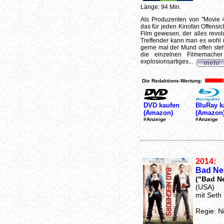
Länge: 94 Min.
Als Produzenten von "Movie 4
das für jeden Kinofan Offensic
Film gewesen, der alles revolu
Treffender kann man es wohl n
gerne mal der Mund offen steh
die einzelnen Filmemache
explosionsartiges...
Die Redaktions-Wertung:
DVD kaufen
BluRay k
(Amazon)
(Amazon
#Anzeige
#Anzeige
2014:
Bad Ne
("Bad N
(USA)
mit Seth
Regie: Ni