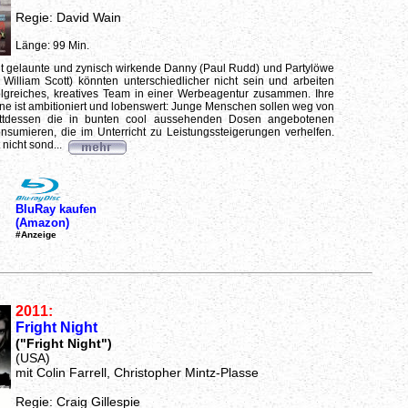
Regie: David Wain
Länge: 99 Min.
t gelaunte und zynisch wirkende Danny (Paul Rudd) und Partylöwe
illiam Scott) könnten unterschiedlicher nicht sein und arbeiten
olgreiches, kreatives Team in einer Werbeagentur zusammen. Ihre
e ist ambitioniert und lobenswert: Junge Menschen sollen weg von
ttdessen die in bunten cool aussehenden Dosen angebotenen
nsumieren, die im Unterricht zu Leistungssteigerungen verhelfen.
nicht sond...
BluRay kaufen
(Amazon)
#Anzeige
2011:
Fright Night
("Fright Night")
(USA)
mit Colin Farrell, Christopher Mintz-Plasse
Regie: Craig Gillespie