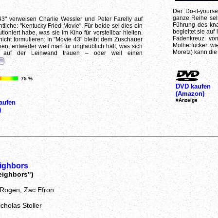
Der Do-it-yourse
ganze Reihe sel
3" verweisen Charlie Wessler und Peter Farelly auf
Führung des kna
htliche: "Kentucky Fried Movie". Für beide sei dies ein
begleitet sie au
tioniert habe, was sie im Kino für vorstellbar hielten.
Fadenkreuz von
icht formulieren: In "Movie 43" bleibt dem Zuschauer
Motherfucker wi
en; entweder weil man für unglaublich hält, was sich
Moretz) kann die
r auf der Leinwand trauen – oder weil einen
75 %
DVD kaufen
(Amazon)
#Anzeige
aufen
)
ighbors
eighbors")
 Rogen, Zac Efron
cholas Stoller