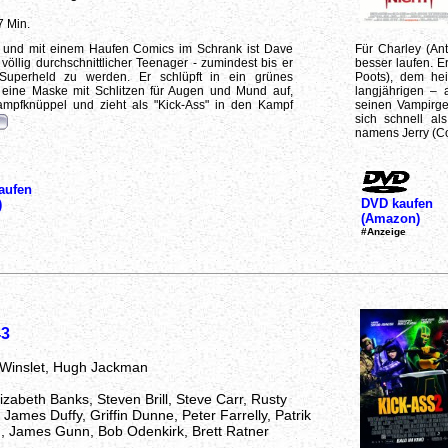
7 Min.
le und mit einem Haufen Comics im Schrank ist Dave
Für Charley (Ant
völlig durchschnittlicher Teenager - zumindest bis er
besser laufen. E
n Superheld zu werden. Er schlüpft in ein grünes
Poots), dem he
h eine Maske mit Schlitzen für Augen und Mund auf,
langjährigen – 
kampfknüppel und zieht als "Kick-Ass" in den Kampf
seinen Vampirge
sich schnell al
namens Jerry (Col
aufen
DVD kaufen
)
(Amazon)
#Anzeige
43
 Winslet, Hugh Jackman
izabeth Banks, Steven Brill, Steve Carr, Rusty
 James Duffy, Griffin Dunne, Peter Farrelly, Patrik
, James Gunn, Bob Odenkirk, Brett Ratner