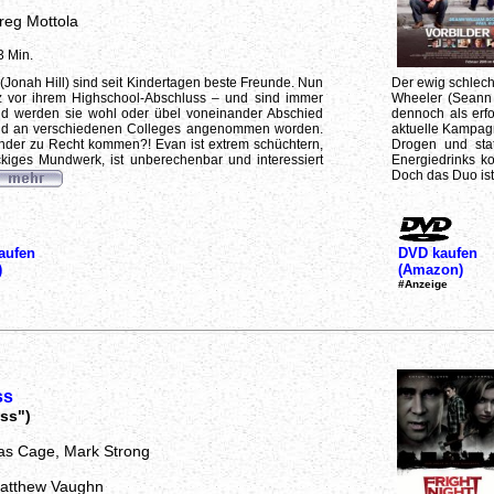
reg Mottola
3 Min.
(Jonah Hill) sind seit Kindertagen beste Freunde. Nun
Der ewig schlech
z vor ihrem Highschool-Abschluss – und sind immer
Wheeler (Seann W
ald werden sie wohl oder übel voneinander Abschied
dennoch als erf
nd an verschiedenen Colleges angenommen worden.
aktuelle Kampagn
ander zu Recht kommen?! Evan ist extrem schüchtern,
Drogen und sta
ckiges Mundwerk, ist unberechenbar und interessiert
Energiedrinks ko
Doch das Duo ist 
aufen
DVD kaufen
)
(Amazon)
#Anzeige
ss
ss")
las Cage, Mark Strong
Matthew Vaughn