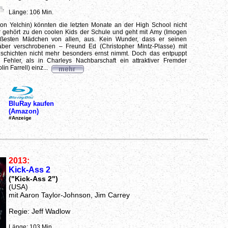
Länge: 106 Min.
on Yelchin) könnten die letzten Monate an der High School nicht
r gehört zu den coolen Kids der Schule und geht mit Amy (Imogen
ißesten Mädchen von allen, aus. Kein Wunder, dass er seinen
aber verschrobenen – Freund Ed (Christopher Mintz-Plasse) mit
schichten nicht mehr besonders ernst nimmt. Doch das entpuppt
s Fehler, als in Charleys Nachbarschaft ein attraktiver Fremder
in Farrell) einz...
BluRay kaufen
(Amazon)
#Anzeige
2013:
Kick-Ass 2
("Kick-Ass 2")
(USA)
mit Aaron Taylor-Johnson, Jim Carrey
Regie: Jeff Wadlow
Länge: 103 Min.