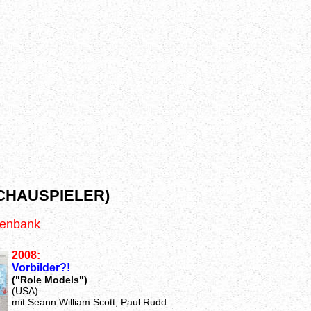
CHAUSPIELER)
tenbank
2008:
Vorbilder?!
("Role Models")
(USA)
mit Seann William Scott, Paul Rudd