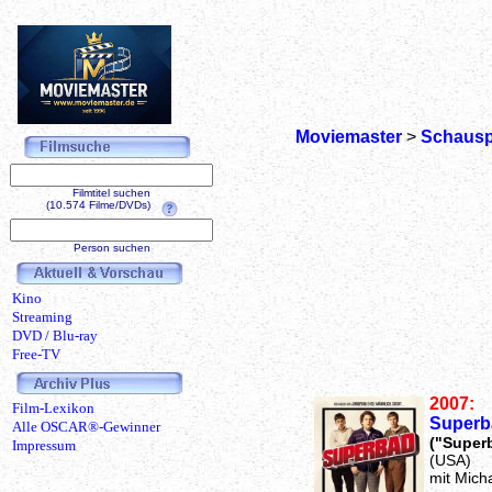
Moviemaster
>
Schausp
Filmtitel suchen
(10.574 Filme/DVDs)
Person suchen
Kino
Streaming
DVD / Blu-ray
Free-TV
2007:
Film-Lexikon
Superb
Alle OSCAR®-Gewinner
("Super
Impressum
(USA)
mit Micha