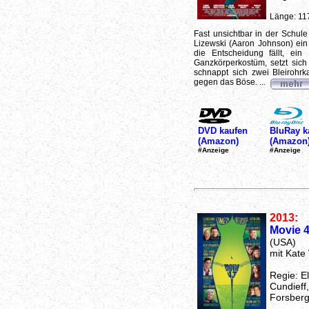
Länge: 11
Fast unsichtbar in der Schu
Lizewski (Aaron Johnson) ein 
die Entscheidung fällt, ei
Ganzkörperkostüm, setzt sic
schnappt sich zwei Bleirohr
gegen das Böse. ...
DVD kaufen
BluRay k
(Amazon)
(Amazon
#Anzeige
#Anzeige
2013:
Movie 
(USA)
mit Kate
Regie: El
Cundieff,
Forsberg