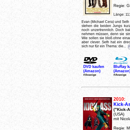
Regie: G
Länge: 11
Evan (Michael Cera) und Seth 
stehen die beiden Jungs kur
noch unzertrennlich. Doch b
nehmen müssen, denn sie si
Wie sollen sie bloß ohne ein
aber clever. Seth hat ein dre
sich nur für ein Thema: die...
DVD kaufen
BluRay k
(Amazon)
(Amazon
#Anzeige
#Anzeige
2010:
Kick-A
("Kick-A
(USA)
mit Nico
Regie: 