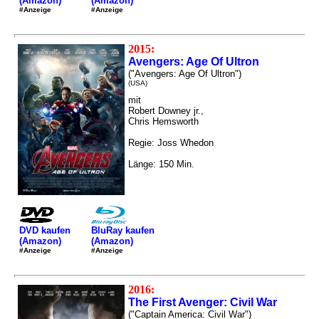
(Amazon)
(Amazon)
#Anzeige
#Anzeige
2015:
Avengers: Age Of Ultron
("Avengers: Age Of Ultron")
(USA)
mit
Robert Downey jr.,
Chris Hemsworth
Regie: Joss Whedon
Länge: 150 Min.
DVD kaufen
BluRay kaufen
(Amazon)
(Amazon)
#Anzeige
#Anzeige
2016:
The First Avenger: Civil War
("Captain America: Civil War")