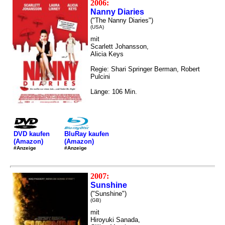
2006:
Nanny Diaries
("The Nanny Diaries")
(USA)
mit
Scarlett Johansson,
Alicia Keys
Regie: Shari Springer Berman, Robert
Pulcini
Länge: 106 Min.
DVD kaufen
BluRay kaufen
(Amazon)
(Amazon)
#Anzeige
#Anzeige
2007:
Sunshine
("Sunshine")
(GB)
mit
Hiroyuki Sanada,