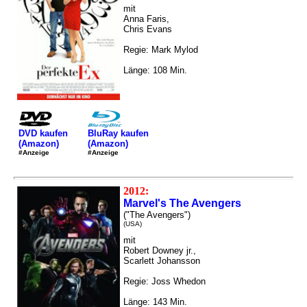
mit
Anna Faris,
Chris Evans
Regie: Mark Mylod
Länge: 108 Min.
DVD kaufen
BluRay kaufen
(Amazon)
(Amazon)
#Anzeige
#Anzeige
2012:
Marvel's The Avengers
("The Avengers")
(USA)
mit
Robert Downey jr.,
Scarlett Johansson
Regie: Joss Whedon
Länge: 143 Min.