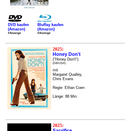
DVD kaufen
BluRay kaufen
(Amazon)
(Amazon)
#Anzeige
#Anzeige
2025:
Honey Don't
("Honey Don't")
(GB/USA)
mit
Margaret Qualley,
Chris Evans
Regie: Ethan Coen
Länge: 88 Min.
2025:
Sacrifice