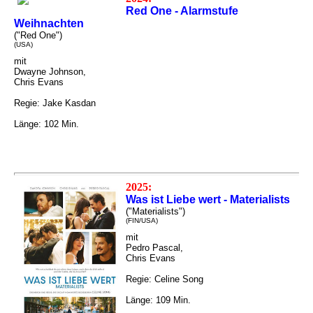
Red One - Alarmstufe
Weihnachten
("Red One")
(USA)
mit
Dwayne Johnson,
Chris Evans
Regie: Jake Kasdan
Länge: 102 Min.
2025:
Was ist Liebe wert - Materialists
("Materialists")
(FIN/USA)
mit
Pedro Pascal,
Chris Evans
Regie: Celine Song
Länge: 109 Min.