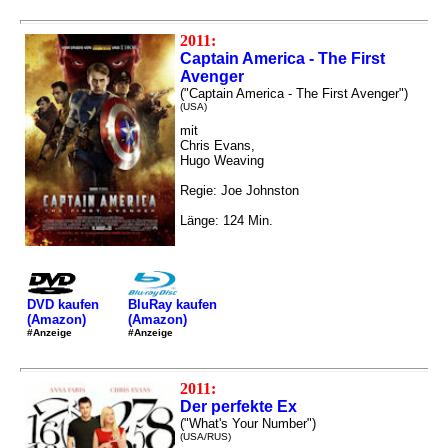
2011:
Captain America - The First
Avenger
("Captain America - The First Avenger")
(USA)
mit
Chris Evans,
Hugo Weaving
Regie: Joe Johnston
Länge: 124 Min.
DVD kaufen
BluRay kaufen
(Amazon)
(Amazon)
#Anzeige
#Anzeige
2011:
Der perfekte Ex
("What's Your Number")
(USA/RUS)