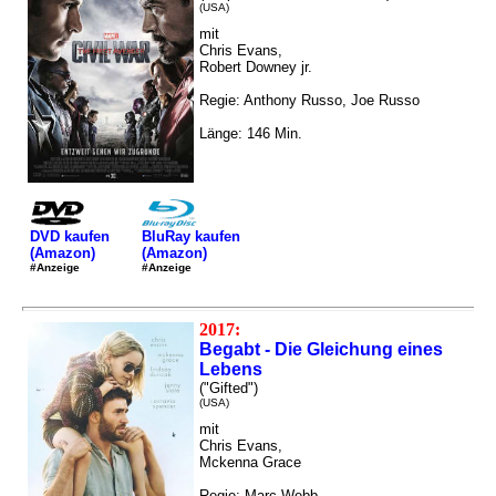
(USA)
mit
Chris Evans,
Robert Downey jr.
Regie: Anthony Russo, Joe Russo
Länge: 146 Min.
DVD kaufen
BluRay kaufen
(Amazon)
(Amazon)
#Anzeige
#Anzeige
2017:
Begabt - Die Gleichung eines
Lebens
("Gifted")
(USA)
mit
Chris Evans,
Mckenna Grace
Regie: Marc Webb