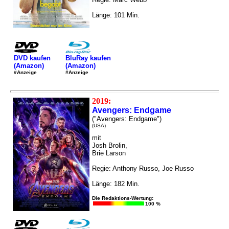
Länge: 101 Min.
DVD kaufen
BluRay kaufen
(Amazon)
(Amazon)
#Anzeige
#Anzeige
2019:
Avengers: Endgame
("Avengers: Endgame")
(USA)
mit
Josh Brolin,
Brie Larson
Regie: Anthony Russo, Joe Russo
Länge: 182 Min.
Die Redaktions-Wertung:
100 %