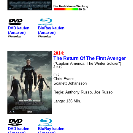
Die Redaktions-Wertung:
80 %
DVD kaufen
BluRay kaufen
(Amazon)
(Amazon)
#Anzeige
#Anzeige
2014:
The Return Of The First Avenger
("Captain America: The Winter Soldier")
(USA)
mit
Chris Evans,
Scarlett Johansson
Regie: Anthony Russo, Joe Russo
Länge: 136 Min.
DVD kaufen
BluRay kaufen