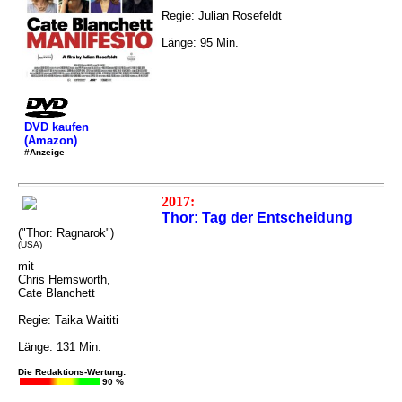
Regie: Julian Rosefeldt
Länge: 95 Min.
DVD kaufen
(Amazon)
#Anzeige
2017:
Thor: Tag der Entscheidung
("Thor: Ragnarok")
(USA)
mit
Chris Hemsworth,
Cate Blanchett
Regie: Taika Waititi
Länge: 131 Min.
Die Redaktions-Wertung:
90 %