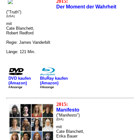
2015:
Der Moment der Wahrheit
("Truth")
(USA)
mit
Cate Blanchett,
Robert Redford
Regie: James Vanderbilt
Länge: 121 Min.
DVD kaufen
BluRay kaufen
(Amazon)
(Amazon)
#Anzeige
#Anzeige
2015:
Manifesto
("Manifesto")
(D/A)
mit
Cate Blanchett,
Erika Bauer