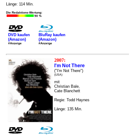
Länge: 114 Min.
Die Redaktions-Wertung:
90 %
DVD kaufen
BluRay kaufen
(Amazon)
(Amazon)
#Anzeige
#Anzeige
2007:
I'm Not There
("I'm Not There")
(USA)
mit
Christian Bale,
Cate Blanchett
Regie: Todd Haynes
Länge: 135 Min.