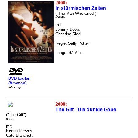
2000:
In stürmischen Zeiten
("The Man Who Cried")
(GB/F)
mit
Johnny Depp,
Christina Ricci
Regie: Sally Potter
Länge: 97 Min.
DVD kaufen
(Amazon)
#Anzeige
2000:
The Gift - Die dunkle Gabe
("The Gift")
(USA)
mit
Keanu Reeves,
Cate Blanchett