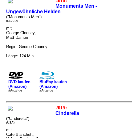
2014:
Monuments Men -
Ungewöhnliche Helden
("Monuments Men")
(USA/D)
mit
George Clooney,
Matt Damon
Regie: George Clooney
Länge: 124 Min.
DVD kaufen
BluRay kaufen
(Amazon)
(Amazon)
#Anzeige
#Anzeige
2015:
Cinderella
("Cinderella")
(USA)
mit
Cate Blanchett,