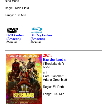
Nina Hoss
Regie: Todd Field
Länge: 158 Min.
DVD kaufen
BluRay kaufen
(Amazon)
(Amazon)
#Anzeige
#Anzeige
2024:
Borderlands
("Borderlands")
(USA)
mit
Cate Blanchett,
Ariana Greenblatt
Regie: Eli Roth
Länge: 102 Min.