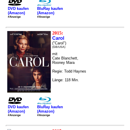
DVD kaufen
BluRay kaufen
(Amazon)
(Amazon)
#Anzeige
#Anzeige
2015:
Carol
("Carol")
(GB/USA)
mit
Cate Blanchett,
Rooney Mara
Regie: Todd Haynes
Länge: 118 Min.
DVD kaufen
BluRay kaufen
(Amazon)
(Amazon)
#Anzeige
#Anzeige