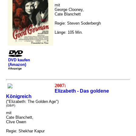
mit
George Clooney,
Cate Blanchett
Regie: Steven Soderbergh
Länge: 105 Min.
DVD kaufen
(Amazon)
#Anzeige
2007:
Elizabeth - Das goldene
Königreich
("Elizabeth: The Golden Age")
(GB/F)
mit
Cate Blanchett,
Clive Owen
Regie: Shekhar Kapur