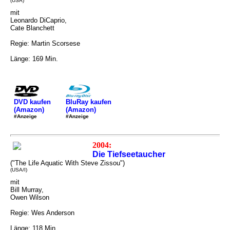
(USA)
mit
Leonardo DiCaprio,
Cate Blanchett
Regie: Martin Scorsese
Länge: 169 Min.
DVD kaufen
BluRay kaufen
(Amazon)
(Amazon)
#Anzeige
#Anzeige
2004:
Die Tiefseetaucher
("The Life Aquatic With Steve Zissou")
(USA/I)
mit
Bill Murray,
Owen Wilson
Regie: Wes Anderson
Länge: 118 Min.