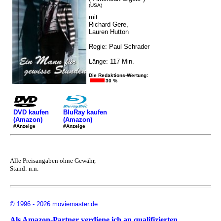
(USA)
mit
Richard Gere,
Lauren Hutton
Regie: Paul Schrader
Länge: 117 Min.
Die Redaktions-Wertung:
30 %
DVD kaufen
BluRay kaufen
(Amazon)
(Amazon)
#Anzeige
#Anzeige
Alle Preisangaben ohne Gewähr,
Stand: n.n.
© 1996 - 2026 moviemaster.de
Als Amazon-Partner verdiene ich an qualifizierten