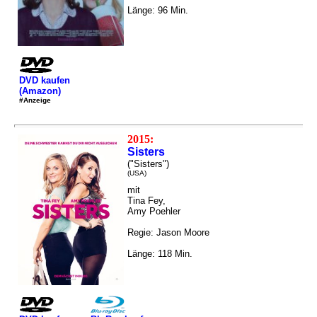
Länge: 96 Min.
DVD kaufen
(Amazon)
#Anzeige
2015:
Sisters
("Sisters")
(USA)
mit
Tina Fey,
Amy Poehler
Regie: Jason Moore
Länge: 118 Min.