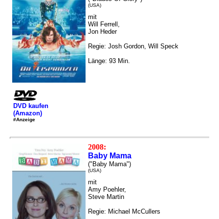
(USA)
mit
Will Ferrell,
Jon Heder
Regie: Josh Gordon, Will Speck
Länge: 93 Min.
DVD kaufen
(Amazon)
#Anzeige
2008:
Baby Mama
("Baby Mama")
(USA)
mit
Amy Poehler,
Steve Martin
Regie: Michael McCullers