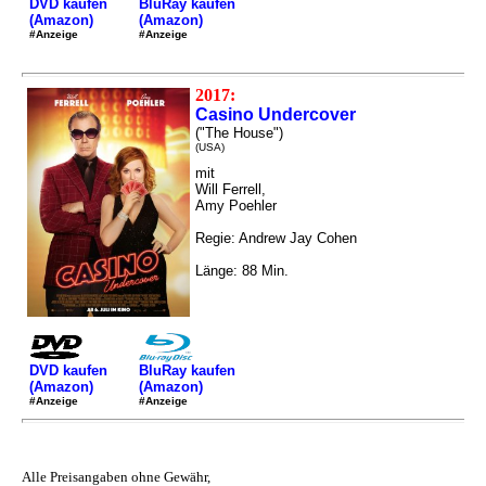
DVD kaufen
BluRay kaufen
(Amazon)
(Amazon)
#Anzeige
#Anzeige
2017:
Casino Undercover
("The House")
(USA)
mit
Will Ferrell,
Amy Poehler
Regie: Andrew Jay Cohen
Länge: 88 Min.
DVD kaufen
BluRay kaufen
(Amazon)
(Amazon)
#Anzeige
#Anzeige
Alle Preisangaben ohne Gewähr,