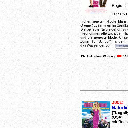
Regie: J
Länge: 91
Früher spielten Nicole Mar
Grenier) zusammen im Sandkas
Die beliebte Nicole gehört zu 
Freundinnen alle wichtigen Hig
und die neueste Mode. Chase
Zonin High School", hängen i
das Wasser der Spr...
Die Redaktions-Wertung:
15
2001:
Natürli
("Legall
(USA)
mit Rees