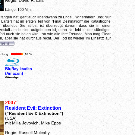
Regie: David R. Ellis
Länge: 100 Min.
angen hat, geht auch irgendwann zu Ende... Wir erinnern uns: Nur
 Larter) hat im ersten Teil von "Final Destination" die Katastrophe
 überlebt. Sie selbst ist überzeugt davon, dass sie in einer
Anstalt am besten aufgehoben ist, denn sie lebt in der ständigen
Tod auch sie holen wird - so wie alle ihre Freunde. Man mag Clear
en, aber sie hat durchaus recht. Der Tod ist wieder im Einsatz: auf
rtung:
40 %
BluRay kaufen
(Amazon)
#Anzeige
2007:
Resident Evil: Extinction
("Resident Evil: Extinction")
(USA)
mit Milla Jovovich, Mike Epps
Regie: Russell Mulcahy