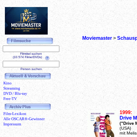
Moviemaster
>
Schausp
Filmtitel suchen
(10.574 Filme/DVDs)
Person suchen
Kino
Streaming
DVD / Blu-ray
Free-TV
1999:
Film-Lexikon
Drive M
Alle OSCAR®-Gewinner
("Drive 
Impressum
(USA)
mit Meli