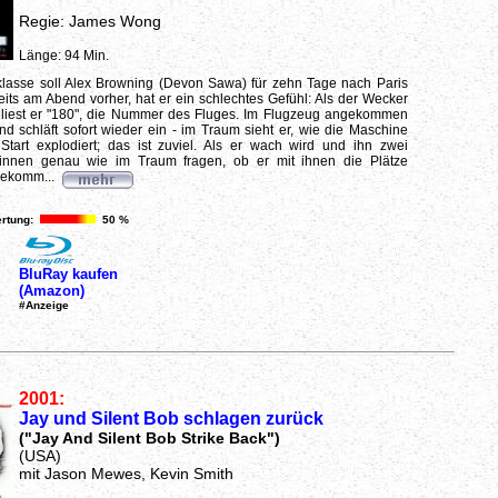
Regie: James Wong
Länge: 94 Min.
klasse soll Alex Browning (Devon Sawa) für zehn Tage nach Paris
reits am Abend vorher, hat er ein schlechtes Gefühl: Als der Wecker
, liest er "180", die Nummer des Fluges. Im Flugzeug angekommen
nd schläft sofort wieder ein - im Traum sieht er, wie die Maschine
tart explodiert; das ist zuviel. Als er wach wird und ihn zwei
innen genau wie im Traum fragen, ob er mit ihnen die Plätze
bekomm...
rtung:
50 %
BluRay kaufen
(Amazon)
#Anzeige
2001:
Jay und Silent Bob schlagen zurück
("Jay And Silent Bob Strike Back")
(USA)
mit Jason Mewes, Kevin Smith