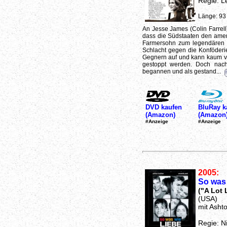
Regie: L
Länge: 93
An Jesse James (Colin Farrell)
dass die Südstaaten den amer
Farmersohn zum legendären "A
Schlacht gegen die Konföderie
Gegnern auf und kann kaum v
gestoppt werden. Doch nach
begannen und als gestand...
DVD kaufen
BluRay k
(Amazon)
(Amazon
#Anzeige
#Anzeige
2005:
So was 
("A Lot 
(USA)
mit Asht
Regie: N