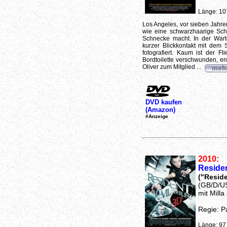
Länge: 10
Los Angeles, vor sieben Jahren
wie eine schwarzhaarige Sch
Schnecke macht. In der Warte
kurzer Blickkontakt mit dem
fotografiert. Kaum ist der F
Bordtoilette verschwunden, en
Oliver zum Mitglied ...
DVD kaufen
(Amazon)
#Anzeige
2010:
Resident
("Residen
(GB/D/U
mit Milla
Regie: P
Länge: 97