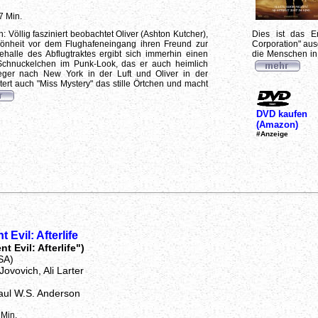
7 Min.
: Völlig fasziniert beobachtet Oliver (Ashton Kutcher),
Dies ist das E
önheit vor dem Flughafeneingang ihren Freund zur
Corporation" aus
halle des Abflugtraktes ergibt sich immerhin einen
die Menschen in 
 Schnuckelchen im Punk-Look, das er auch heimlich
lieger nach New York in der Luft und Oliver in der
tert auch "Miss Mystery" das stille Örtchen und macht
DVD kaufen
(Amazon)
#Anzeige
 Evil: Afterlife
t Evil: Afterlife")
SA)
 Jovovich, Ali Larter
aul W.S. Anderson
 Min.