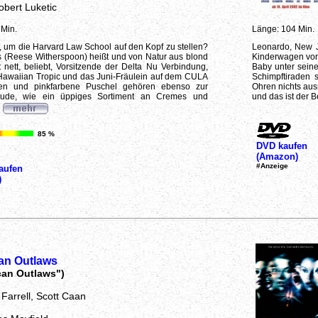
obert Luketic
 Min.
Länge: 104 Min.
g, um die Harvard Law School auf den Kopf zu stellen?
Leonardo, New Je
s (Reese Witherspoon) heißt und von Natur aus blond
Kinderwagen vor
ist nett, beliebt, Vorsitzende der Delta Nu Verbindung,
Baby unter seine
 Hawaiian Tropic und das Juni-Fräulein auf dem CULA
Schimpftiraden 
ten und pinkfarbene Puschel gehören ebenso zur
Ohren nichts aus
nbude, wie ein üppiges Sortiment an Cremes und
und das ist der B
85 %
DVD kaufen
(Amazon)
#Anzeige
aufen
)
an Outlaws
can Outlaws")
 Farrell, Scott Caan