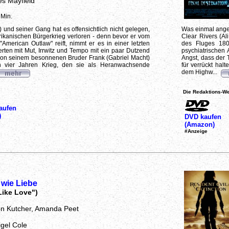
es Mayfield
 Min.
 und seiner Gang hat es offensichtlich nicht gelegen,
Was einmal angef
ikanischen Bürgerkrieg verloren - denn bevor er vom
Clear Rivers (Ali
merican Outlaw" reift, nimmt er es in einer letzten
des Fluges 180
rten mit Mut, Irrwitz und Tempo mit ein paar Dutzend
psychiatrischen 
on seinem besonnenen Bruder Frank (Gabriel Macht)
Angst, dass der 
 vier Jahren Krieg, den sie als Heranwachsende
für verrückt halt
dem Highw...
Die Redaktions-We
aufen
)
DVD kaufen
(Amazon)
#Anzeige
wie Liebe
Like Love")
on Kutcher, Amanda Peet
igel Cole