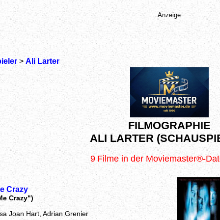
Anzeige
ieler
>
Ali Larter
FILMOGRAPHIE
ALI LARTER (SCHAUSPI
9
Filme in der Moviemaster®-Da
e Crazy
Me Crazy")
ssa Joan Hart, Adrian Grenier