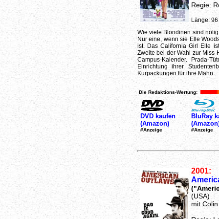
Regie: R
Länge: 96
Wie viele Blondinen sind nöti
Nur eine, wenn sie Elle Wood
ist. Das California Girl Elle 
Zweite bei der Wahl zur Miss
Campus-Kalender. Prada-Tü
Einrichtung ihrer Studente
Kurpackungen für ihre Mähn...
Die Redaktions-Wertung:
DVD kaufen
BluRay k
(Amazon)
(Amazon
#Anzeige
#Anzeige
2001:
Americ
("Ameri
(USA)
mit Colin