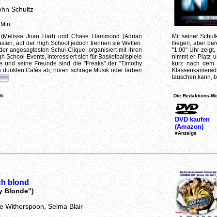
ohn Schultz
 Min.
is (Melissa Joan Hart) und Chase Hammond (Adrian
Mit seiner Schul
ten, auf der High School jedoch trennen sie Welten.
fliegen, aber be
der angesagtesten Schul-Clique, organisiert mit ihren
"1:00" Uhr zeigt
h School-Events, interessiert sich für Basketballspiele
nimmt er Platz u
 und seine Freunde sind die "Freaks" der "Timothy
kurz nach dem S
n dunklen Cafés ab, hören schräge Musik oder färben
Klassenkamerad
tauschen kann, 
 %
Die Redaktions-We
DVD kaufen
(Amazon)
#Anzeige
ch blond
y Blonde")
e Witherspoon, Selma Blair