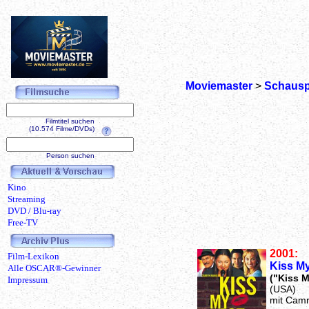
Moviemaster
>
Schausp
Filmtitel suchen
(10.574 Filme/DVDs)
Person suchen
Kino
Streaming
DVD / Blu-ray
Free-TV
2001:
Film-Lexikon
Kiss My
Alle OSCAR®-Gewinner
("Kiss M
Impressum
(USA)
mit Cam