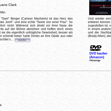
uane Clark
 Min.
 "Sam" Berger (Camryn Manheim) ist das Herz des
Und wieder ein
e Joint"- und eine echte "Seele von einer Frau". So
erklären können w
türlich nicht: Während sich direkt vor ihrer Nase die
zugestoßen ist, 
ente auf der Bühne abmühen und hoffen doch eines
in einem andere
sie die eigentlich untrügliche Gewissheit, besser als
und die Nachbar
 schenkt lieber harte Drinks an ihre Gäste aus oder
(Brady Allen), de
rchtet s...
DVD kaufen
(Amazon)
#Anzeige
r.