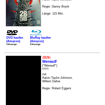
Regie: Danny Boyle
Länge: 115 Min.
DVD kaufen
BluRay kaufen
(Amazon)
(Amazon)
#Anzeige
#Anzeige
2026:
Werwulf
("Werwulf")
(USA)
mit
Aaron Taylor-Johnson,
Willem Dafoe
Regie: Robert Eggers