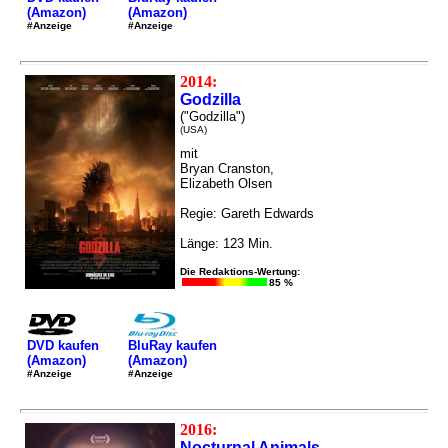
(Amazon)
(Amazon)
#Anzeige
#Anzeige
2014:
Godzilla
("Godzilla")
(USA)
mit
Bryan Cranston,
Elizabeth Olsen
Regie: Gareth Edwards
Länge: 123 Min.
Die Redaktions-Wertung:
85 %
DVD kaufen
BluRay kaufen
(Amazon)
(Amazon)
#Anzeige
#Anzeige
2016:
Nocturnal Animals