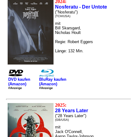
2024:
Nosferatu - Der Untote
("Nosferatu")
(TCH/USA)
mit
Bill Skarsgard,
Nicholas Hoult
Regie: Robert Eggers
Länge: 132 Min.
DVD kaufen
BluRay kaufen
(Amazon)
(Amazon)
#Anzeige
#Anzeige
2025:
28 Years Later
("28 Years Later")
(GB/USA)
mit
Jack O'Connell,
Aaron Taylor-Johnson