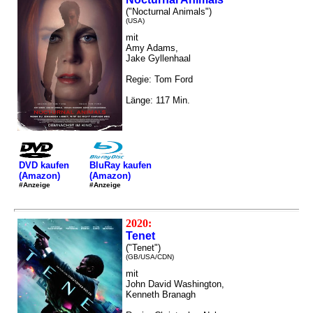
("Nocturnal Animals")
(USA)
mit
Amy Adams,
Jake Gyllenhaal
Regie: Tom Ford
Länge: 117 Min.
DVD kaufen
BluRay kaufen
(Amazon)
(Amazon)
#Anzeige
#Anzeige
2020:
Tenet
("Tenet")
(GB/USA/CDN)
mit
John David Washington,
Kenneth Branagh